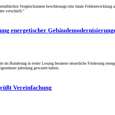
 ortsüblichen Vergleichsmiete beschleunigt eine fatale Fehlentwickl
er verschärft.“
rung energetischer Gebäudemodernisierung
n
 im Bundestag in erster Lesung beratene steuerliche Förderung energe
igentümer jahrelang gewartet haben.
rüßt Vereinfachung